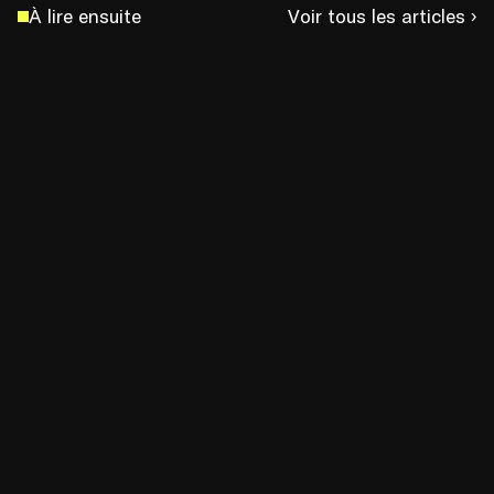
À lire ensuite
Voir tous les articles ›
Retour sur le premier Design sprint IA chez 
BNP Paribas
Expertises
15 juil. 2026