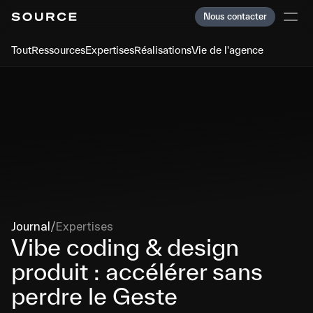
Nous contacter
Nous contacter
Tout
Ressources
Expertises
Réalisations
Vie de l'agence
Services
Services
Team
Team
Clients
Clients
Careers
Careers
Journal
Journal
Index
Index
Journal
/
Expertises
Vibe coding & design 
produit : accélérer sans 
Paris
Paris
Showreel
Showreel
perdre le Geste
Cookies
Cookies