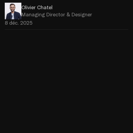
Olivier Chatel
Managing Director & Designer
8 déc. 2025
"Regardez, j'ai fait votre boulot en 
10 minutes et 2 prompts !”. Vérités 
et illusions sur l’apport des outils de 
“vibe coding“ dans notre quotidien 
de product designers.
Une nouvelle génération d’outils (Lovable, V0, Cursor, 
Claude Code…) donne à chacun la capacité de 
générer des interfaces interactives et dynamiques 
en quelques minutes. De nombreux membres de 
l’équipe Source et moi-même sommes d’ailleurs 
parvenus à construire des produits fonctionnels de 