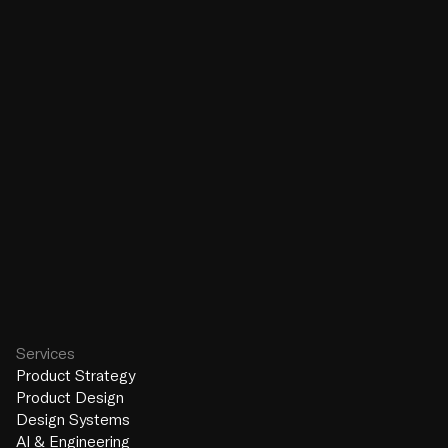
Rencontre avec Lucas Boucher, notre 
premier AI Design Engineer
Vie de l'agence
6 janv. 2026
Services
Product Strategy
Product Design
Design Systems
AI & Engineering