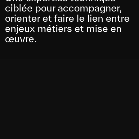
ciblée pour accompagner, 
orienter et faire le lien entre 
enjeux métiers et mise en 
œuvre.
Nous intervenons comme un renfort technique 
stratégique pour cadrer, arbitrer et faire avancer 
les sujets techniques complexes : architecture 
logicielle, intégration de briques IA, choix de 
prestataires ou accompagnement sur Shopify. 
Notre rôle est de faire le lien entre vos enjeux 
métiers, les contraintes techniques et les réalités 
de mise en œuvre, pour que vos décisions soient 
alignées, vos projets bien lancés et vos ressources 
internes ou externes bien mobilisées.