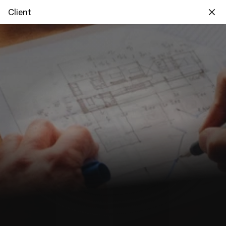
Client
Créer des produits pour les 
pros, inspirés des standards 
du grand public