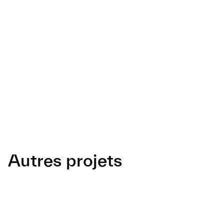
travers une refonte complète de l’identité de 
marque, du site marketing, et de l’outil 
marketplace.
L’enjeu : clarifier une offre premium, améliorer 
l’expérience entre annonceurs et éditeurs, et 
soutenir une croissance rapide sur un marché en 
structuration. 
Autres projets
Pathé Cinémas
Nouvelles offres d'abonnement 
CinéPass